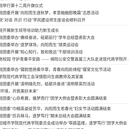
院举行第十二周升旗仪式
院团委开展“向阳而生逐秋梦，孝意融融慰晚霜”志愿活动
院“对话·共识·行动”学风建设师生座谈会顺利召开
院开展新生班导培训助力新生成长
院团委举办“赓续奋进，砥砺前行”学年总结暨表彰大会
院团委举办“逐梦球场，向阳而生”球类运动会
院团委开展“知心知行，致和致远”干部培训活动
进校园 守护青春平安路 —— 绵阳公安交警直属三大队走进现代商学院开..
院团委举办“寝韵悠扬奏华章，青春向阳赴绮程”寝室文化节活动
学院现代商学院工会深情慰问生病教师及其家属
院团委开展“清明缅先烈，砥砺共奋进”清明祭英烈活动
洋环境，共筑美好未来”
院团委“心存希冀，循梦而行”团学大例会暨表彰大会圆满结束
院团委“巾帼英姿绽芳华，向阳而生若春光”妇女节活动圆满结束
院团委“厉兵秣马，逐梦笃行”期末总结大会圆满结束
阳城市学院现代商学院委员会成功举办“筚路蓝缕，逐梦笃行”团学大例会