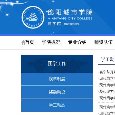
首页
学院概况
专业介绍
师资队伍
学工动
团学工作
·
商学院开
规章制度
·
现代商学
·
现代商学
·
凝心聚力
奖勤助贷
·
现代商学
学工动态
·
现代商学
·
现代商学