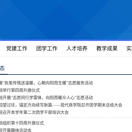
党建工作
团学工作
人才培养
教学成果
实
态
展“执笔传情送温暖，心朝向阳而生暖”志愿服务活动
院举行第四周升旗仪式
院开展“志愿同行学雷锋，向阳而暖众人心”志愿活动
回望过往，锚定方向续写新篇——现代商学院召开团学期末总结大会
院召开本学年第二次团学干部培训大会
院组织第十四周升旗仪式
院开展趣味运动会