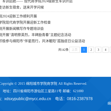
，军训启航—— 现代商学院2024级新生军训开启
走访新生宿舍，送来开学问候
院2024迎新工作顺利开展
学院现代商学院开展迎新工作检查
院开展新闻稿写作专题培训会
院开展“清明祭英烈，丰碑励青春”主题纪念活动
积极参与绵阳市“伴星而行，共沐暖阳”孤独症日公益活动
共142条
上页
1
2
3
4
Copyright © 2015 绵阳城市学院商学院 All Rights Reserved.
地址：四川省绵阳市游仙区三星路11号 邮编：621000
xdsxypublic@mycc.edu.cn 电话：
0816-2387978
箱：
绵