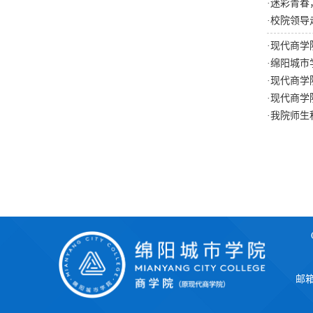
·
迷彩青春
·
校院领导
·
现代商学
·
绵阳城市
·
现代商学
·
现代商学
·
我院师生
邮