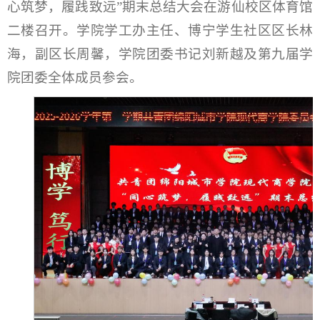
心筑梦，履践致远”期末总结大会在游仙校区体育馆
二楼召开。学院学工办主任、博宁学生社区区长林
海，副区长周馨，学院团委书记刘新越及第九届学
院团委全体成员参会。