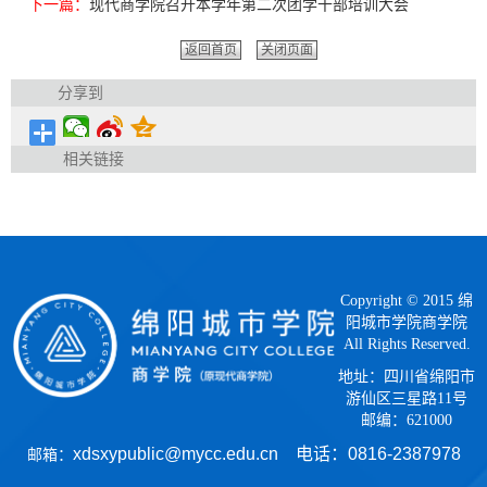
下一篇：
现代商学院召开本学年第二次团学干部培训大会
返回首页
关闭页面
分享到
相关链接
Copyright © 2015 绵
阳城市学院商学院
All Rights Reserved.
地址：四川省绵阳市
游仙区三星路11号
邮编：621000
xdsxypublic@mycc.edu.cn 电话：
0816-2387978
邮箱：