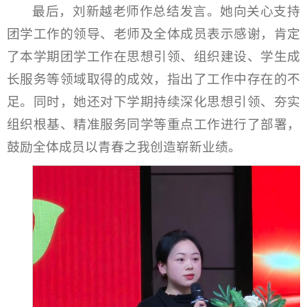
最后，刘新越老师作总结发言。她向关心支持
团学工作的领导、老师及全体成员表示感谢，肯定
了本学期团学工作在思想引领、组织建设、学生成
长服务等领域取得的成效，指出了工作中存在的不
足。同时，她还对下学期持续深化思想引领、夯实
组织根基、精准服务同学等重点工作进行了部署，
鼓励全体成员以青春之我创造崭新业绩。