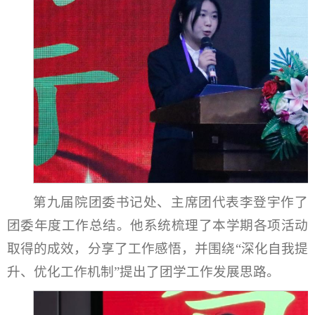
第九届院团委书记处、主席团代表李登宇作了
团委年度工作总结。他系统梳理了本学期各项活动
取得的成效，分享了工作感悟，并围绕“深化自我提
升、优化工作机制”提出了团学工作发展思路。