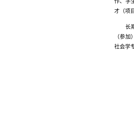
作、学
才（项
长
（参加
社会学