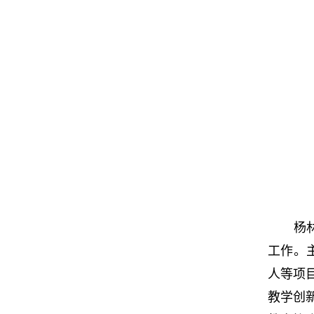
杨
工作。
人等项
教学创