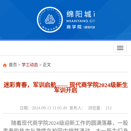
Toggl
naviga
首页
>
学工动态
> 正文
迷彩青春，军训启航—— 现代商学院2024级新生
军训开启
日期：2024-09-13 11:05:49 发布人： 浏览量：
212
随着现代商学院2024级迎新工作的圆满落幕，一股