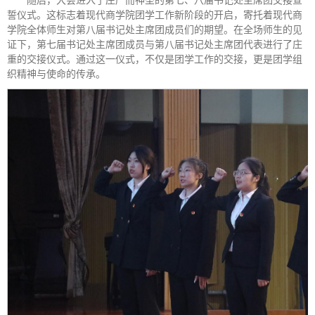
随后，大会进入了庄严而神圣的第七、八届书记处主席团交接宣
誓仪式。这标志着现代商学院团学工作新阶段的开启，寄托着现代商
学院全体师生对第八届书记处主席团成员们的期望。在全场师生的见
证下，第七届书记处主席团成员与第八届书记处主席团代表进行了庄
重的交接仪式。通过这一仪式，不仅是团学工作的交接，更是团学组
织精神与使命的传承。