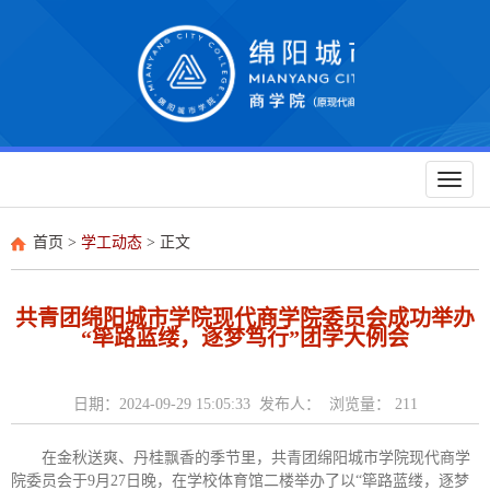
Toggl
naviga
首页
>
学工动态
> 正文
共青团绵阳城市学院现代商学院委员会成功举办
“筚路蓝缕，逐梦笃行”团学大例会
日期：2024-09-29 15:05:33 发布人： 浏览量：
211
在金秋送爽、丹桂飘香的季节里，共青团绵阳城市学院现代商学
院委员会于9月27日晚，在学校体育馆二楼举办了以“筚路蓝缕，逐梦