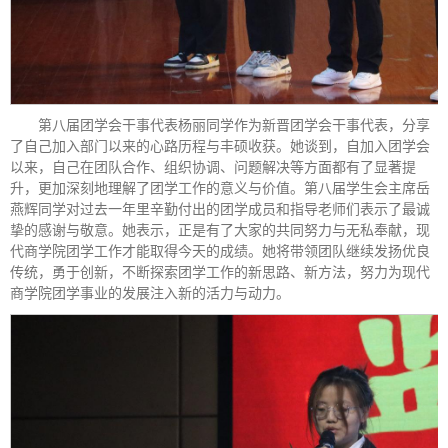
第八届团学会干事代表杨丽同学作为新晋团学会干事代表，分享
了自己加入部门以来的心路历程与丰硕收获。她谈到，自加入团学会
以来，自己在团队合作、组织协调、问题解决等方面都有了显著提
升，更加深刻地理解了团学工作的意义与价值。第八届学生会主席岳
燕辉同学对过去一年里辛勤付出的团学成员和指导老师们表示了最诚
挚的感谢与敬意。她表示，正是有了大家的共同努力与无私奉献，现
代商学院团学工作才能取得今天的成绩。她将带领团队继续发扬优良
传统，勇于创新，不断探索团学工作的新思路、新方法，努力为现代
商学院团学事业的发展注入新的活力与动力。