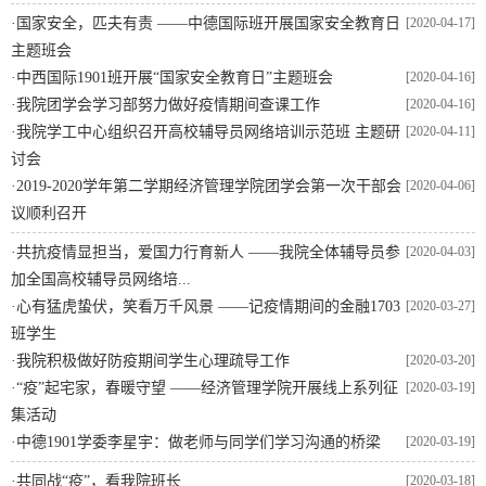
·
国家安全，匹夫有责 ——中德国际班开展国家安全教育日
[2020-04-17]
主题班会
·
中西国际1901班开展“国家安全教育日”主题班会
[2020-04-16]
·
我院团学会学习部努力做好疫情期间查课工作
[2020-04-16]
·
我院学工中心组织召开高校辅导员网络培训示范班 主题研
[2020-04-11]
讨会
·
2019-2020学年第二学期经济管理学院团学会第一次干部会
[2020-04-06]
议顺利召开
·
共抗疫情显担当，爱国力行育新人 ——我院全体辅导员参
[2020-04-03]
加全国高校辅导员网络培...
·
心有猛虎蛰伏，笑看万千风景 ——记疫情期间的金融1703
[2020-03-27]
班学生
·
我院积极做好防疫期间学生心理疏导工作
[2020-03-20]
·
“疫”起宅家，春暖守望 ——经济管理学院开展线上系列征
[2020-03-19]
集活动
·
中德1901学委李星宇：做老师与同学们学习沟通的桥梁
[2020-03-19]
·
共同战“疫”，看我院班长
[2020-03-18]