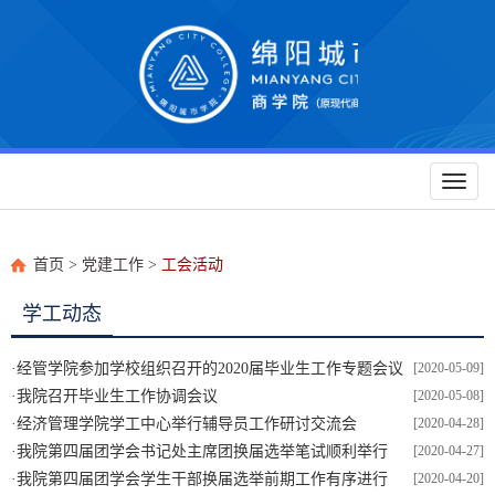
Toggl
naviga
首页
>
党建工作
>
工会活动
学工动态
·
经管学院参加学校组织召开的2020届毕业生工作专题会议
[2020-05-09]
·
我院召开毕业生工作协调会议
[2020-05-08]
·
经济管理学院学工中心举行辅导员工作研讨交流会
[2020-04-28]
·
我院第四届团学会书记处主席团换届选举笔试顺利举行
[2020-04-27]
·
我院第四届团学会学生干部换届选举前期工作有序进行
[2020-04-20]