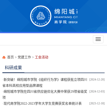
Toggl
naviga
首页
>
党建工作
>
工会活动
科研成果
·
新突破！绵阳城市学院《组织行为学》课程获批立项四川
[2024-12-20]
省本科高校应用型品牌课程
·
绵阳城市学院在四川省供应链优化大赛中荣获29项省级奖
[2024-12-03]
项
·
现代商学院2022-2023学年大学生竞赛获奖名单统计表
[2023-12-18]