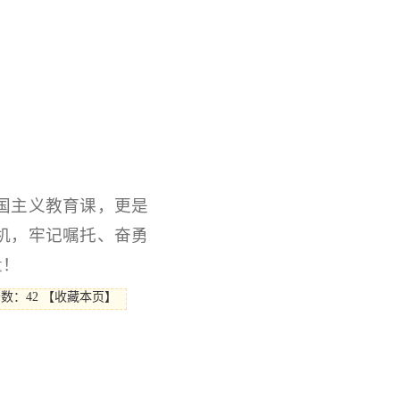
国主义教育课，更是
机，牢记嘱托、奋勇
量！
击数：
42
【
收藏本页
】