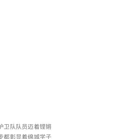
护卫队队员迈着铿锵
步都彰显着绵城学子