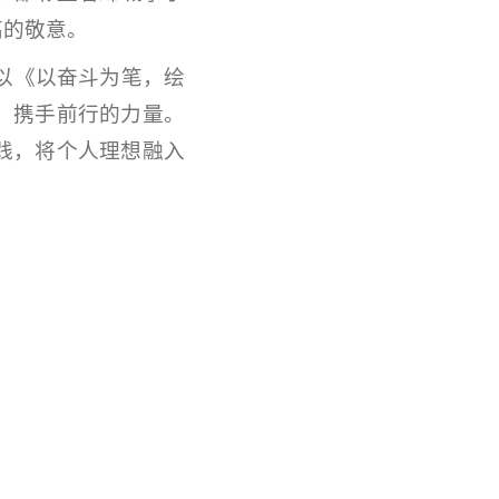
高的敬意。
以《以奋斗为笔，绘
、携手前行的力量。
践，将个人理想融入
。