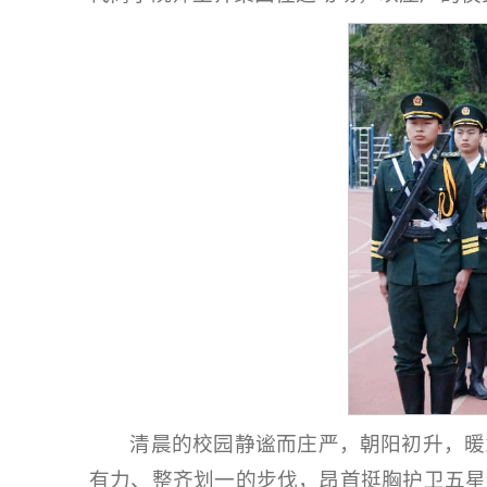
清晨的校园静谧而庄严，朝阳初升，暖
有力、整齐划一的步伐，昂首挺胸护卫五星