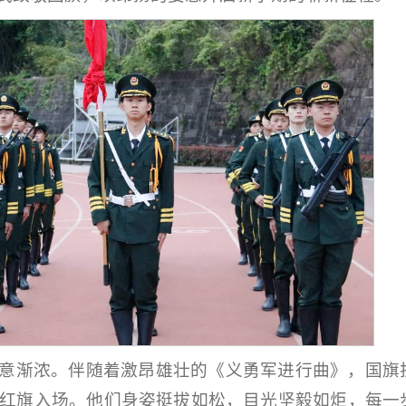
意渐浓。伴随着激昂雄壮的《义勇军进行曲》，国旗
红旗入场。他们身姿挺拔如松，目光坚毅如炬，每一