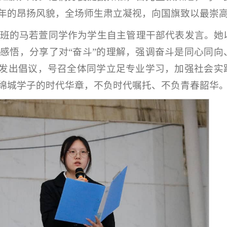
年的昂扬风貌，全场师生肃立凝视，向国旗致以最崇
09班的马若萱同学作为学生自主管理干部代表发言。她
感悟，分享了对“奋斗”的理解，强调奋斗是同心同向
，发出倡议，号召全体同学立足专业学习，加强社会实
绵城学子的时代华章，不负时代嘱托、不负青春韶华