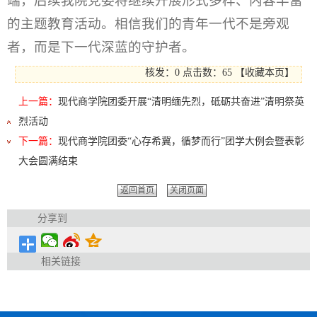
端，后续我院党委将继续开展形式多样、内容丰富
的主题教育活动。相信我们的青年一代不是旁观
者，而是下一代深蓝的守护者。
核发：0
点击数：
65
【
收藏本页
】
上一篇：
现代商学院团委开展“清明缅先烈，砥砺共奋进”清明祭英
烈活动
下一篇：
现代商学院团委“心存希冀，循梦而行”团学大例会暨表彰
大会圆满结束
返回首页
关闭页面
分享到
相关链接