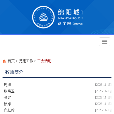
Toggl
naviga
首页
>
党建工作
>
工会活动
教师简介
·
周旭
[2023-11-13]
·
张晓玉
[2023-11-13]
·
张定
[2023-11-13]
·
徐婷
[2023-11-13]
·
向红玲
[2023-11-13]