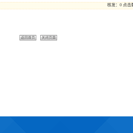
核发：0
点击
返回首页
关闭页面
ht © 2015 绵阳城市学院商学院 All Rights Reserved.
川省绵阳市游仙区三星路11号 邮编：621000
dsxypublic@mycc.edu.cn 电话：
0816-2387978