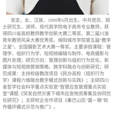
张定，
女、汉族、1990年6月出生，中共党员、硕
士研究生、讲师，现代商学院电子商务专业教师，获
得四川省高校教师教学创新大赛二等奖、第二届川渝
青年教师风采大赛优秀奖、绵阳城市学院第五届“教学
之星”、全国摄影艺术大赛一等奖。
主要
讲授
课程：
管
理
学、
组织行为
学、
短视频编辑与制作、电商摄影与
图片处理
；研究方向：管理创新与组织行为优化、新
媒体与短视频营销策略
、跨学科融合与创新研究
；研
究成果：
主持校级教改项目《民办高校〈组织行为
学〉课程六维融合教学模式创新与实践》；主研四川
省哲学社会科学重点实验室
“智慧应急管理重点实验
室”课题《突发自然灾害下城市应急物资筹集及协同优
化研究》；主研校企合作项目《秦巴山区“菌－粮”轮
作循环模式示范与推广》
。