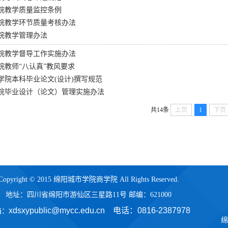
院教学质量监控条例
院教学环节质量考核办法
院教学管理办法
院教学督导工作实施办法
院教师“八认真”教风要求
学院本科毕业论文(设计)撰写规范
院毕业设计（论文）管理实施办法
共14条
上页
1
下页
Copyright © 2015 绵阳城市学院商学院 All Rights Reserved.
地址：四川省绵阳市游仙区三星路11号 邮编：621000
xdsxypublic@mycc.edu.cn 电话：
0816-2387978
箱：
绵