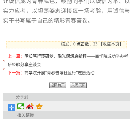
让诚信成为青春底色，鼓励同学们以诚信为本、以
实力应考，以坦荡姿态迎接每一场考验，用诚信与
实干书写属于自己的精彩青春答卷。
核发：0
点击数：
23
【
收藏本页
】
上一篇：
明知笃行逐研梦，融光熠熠启新程——商学院成功举办考
研经验分享座谈会
下一篇：
商学院开展“青春普法社区行”志愿活动
返回首页
关闭页面
分享到
相关链接