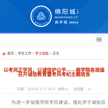
Toggl
naviga
首页
>
学生工作
>
学工动态
> 正文
以考风正学风，以诚信护公平——商学院各班级
召开诚信教育暨考风考纪主题班会
日期：2026-05-21 17:45:17 发布人： 浏览量：
23
为进一步加强学院学风建设，强化学子诚信应