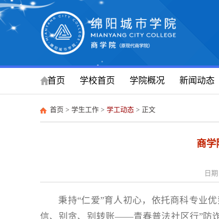
首页
学校首页
学院概况
新闻动态
首页
>
学生工作
>
学工动态
> 正文
商学
日期：
秉持“仁爱”育人初心，依托商科专业优
信、别贪、别转账——青春普法社区行”防