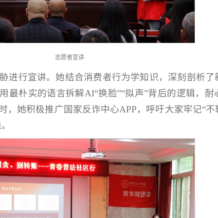
志愿者宣讲
威胁进行宣讲。她结合消费者行为学知识，深刻剖析了
用最朴实的语言拆解AI“换脸”“拟声”背后的逻辑，
时，她积极推广国家反诈中心APP，呼吁大家牢记“不
线。