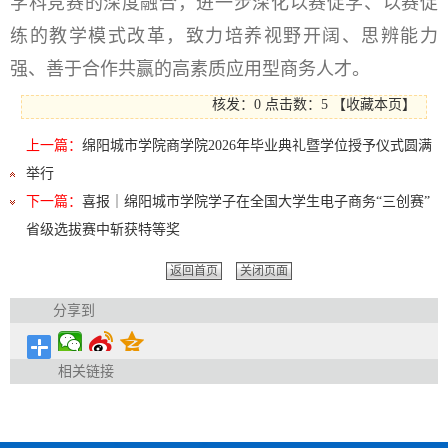
学科竞赛的深度融合，进一步深化以赛促学、以赛促
练的教学模式改革，致力培养视野开阔、思辨能力
强、善于合作共赢的高素质应用型商务人才。
核发：0
点击数：
5
【
收藏本页
】
上一篇：
绵阳城市学院商学院2026年毕业典礼暨学位授予仪式圆满
举行
下一篇：
喜报｜绵阳城市学院学子在全国大学生电子商务“三创赛”
省级选拔赛中斩获特等奖
返回首页
关闭页面
分享到
相关链接