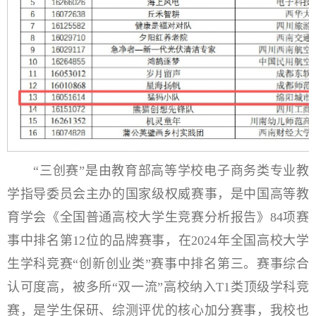
“三创赛”是由教育部高等学校电子商务类专业教
学指导委员会主办的国家级权威赛事，是中国高等教
育学会《全国普通高校大学生竞赛分析报告》84项赛
事中排名第12位的品牌赛事，在2024年全国高校大学
生学科竞赛“创新创业类”赛事中排名第三。赛事综合
认可度高，被多所“双一流”高校纳入T1类顶级学科竞
赛，是学生保研、综测评优的核心加分赛事，我校也