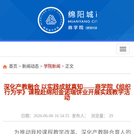
Toggl
naviga
首页
>
新闻动态
>
学院新闻
> 正文
深化产教融合 以实践成就真知——商学院《组织
行为学》课程赴绵阳金诺瑞饼业开展实践教学活
动
日期：2026-06-06 16:54:55 发布人： 浏览量：
29
为推动我校课程教学改革、深化产教融合育人的