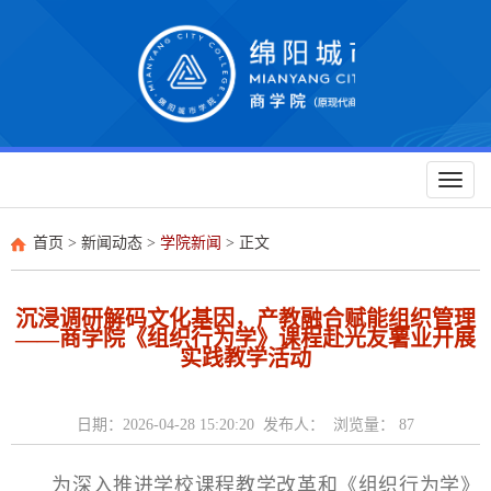
Toggl
naviga
首页
>
新闻动态
>
学院新闻
> 正文
沉浸调研解码文化基因，产教融合赋能组织管理
——商学院《组织行为学》课程赴光友薯业开展
实践教学活动
日期：2026-04-28 15:20:20 发布人： 浏览量：
87
为深入推进学校课程教学改革和《组织行为学》