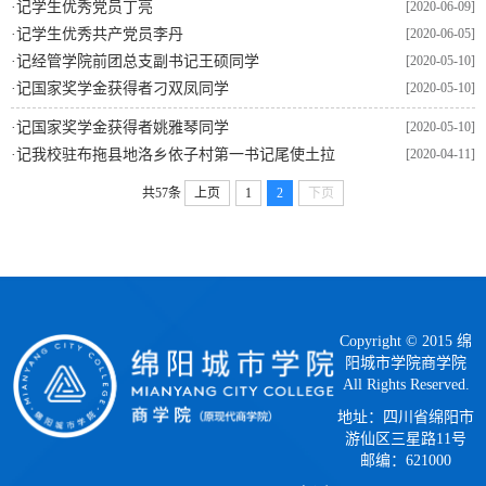
·
记学生优秀党员丁亮
[2020-06-09]
·
记学生优秀共产党员李丹
[2020-06-05]
·
记经管学院前团总支副书记王硕同学
[2020-05-10]
·
记国家奖学金获得者刁双凤同学
[2020-05-10]
·
记国家奖学金获得者姚雅琴同学
[2020-05-10]
·
记我校驻布拖县地洛乡依子村第一书记尾使土拉
[2020-04-11]
共57条
上页
1
2
下页
Copyright © 2015 绵
阳城市学院商学院
All Rights Reserved.
地址：四川省绵阳市
游仙区三星路11号
邮编：621000