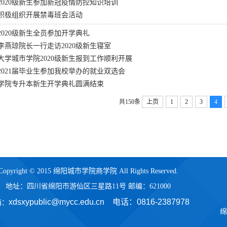
2020级新生参加新冠疫情防控知识培训
积极组织开展禁毒班会活动
2020级新生全员参加开学典礼
李燕琼院长一行走访2020级新生寝室
大学城市学院2020级新生报到工作顺利开展
2021届毕业生参加我校举办的就业双选会
学院专升本新生开学典礼圆满结束
共150条
上页
1
2
3
4
Copyright © 2015 绵阳城市学院商学院 All Rights Reserved.
地址：四川省绵阳市游仙区三星路11号 邮编：621000
xdsxypublic@mycc.edu.cn 电话：
0816-2387978
箱：
绵