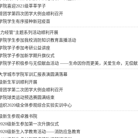
学院喜迎2021级莘莘学子
管团学第四次团学大例会顺利召开
学院学生有序接种新冠疫苗
魅力经管”主题系列活动顺利开展
学院学生参加我校消防知识教育直播活动
学院学子参加考研公益讲座
学院学子参加新学期升旗仪式
学院学子积极参与无偿献血活动 ——生命因你而更美，关爱生命，无偿献
大学城市学院军训汇报表演圆满落幕
0级新生军训顺利开展
管团学第二次团学大例会顺利召开
学院球类运动预选赛圆满结束
组织2020级全体参观综合实验实训中心
0级新生参观卓雅书院
2020级新生参加第一次升旗仪式
2020级新生入学教育活动——消防应急教育