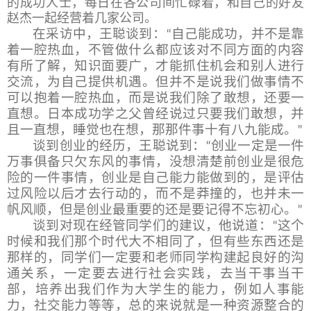
的成功人士，每日在各公司间忙碌着，和自己的好友
赵杰一起经营着几家公司。
在采访中，王聪谈到：
自己能成功，并不是靠
“
着一腔热血，不管做什么都应该对不同方面的内容
有所了解，知识面要广，才能抓住机会和别人进行
交流，为自己提供机遇。但并不是说我们做事情不
可以抱着一腔热血，而是说我们除了敢想，还要一
直想。日本成功学之父曾经说过只要我们敢想，并
且一直想，睡觉也在想，那那件事十有八九能成。
”
谈到创业的经历，王聪说到：
创业一定是一件
“
万事俱备只欠东风的事情，没想清楚前创业是很危
险的一件事情，创业是自己能力能做到的，是评估
过风险以后才去行动的，而不是莽撞的，也并未一
帆风顺，但是创业最重要的还是要记得不忘初心。
”
谈到对现在经管同学们的建议，他说道：
这个
“
时候和我们那个时代大不相同了，但有些东西还是
那样的，同学们一定要和老师同学构建起良好的沟
通关系，一定要去进行社会实践，去当干事当干
部，培养出我们作为大学生的能力，例如人事能
力，社交能力等等，总的来说就是一种资源整合的