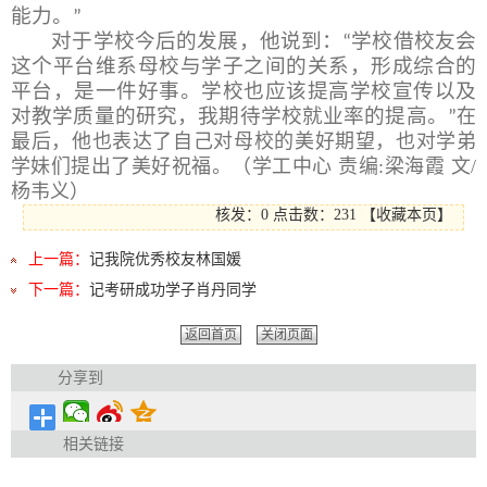
能力。
”
对于学校今后的发展，他说到：
学校借校友会
“
这个平台维系母校与学子之间的关系，形成综合的
平台，是一件好事。学校也应该提高学校宣传以及
对教学质量的研究，我期待学校就业率的提高。
在
”
最后，他也表达了自己对母校的美好期望，也对学弟
学妹们提出了美好祝福。（学工中心
责编:梁海霞 文/
杨韦义）
核发：0
点击数：
231
【
收藏本页
】
上一篇：
记我院优秀校友林国媛
下一篇：
记考研成功学子肖丹同学
返回首页
关闭页面
分享到
相关链接