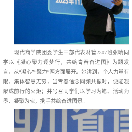
现代商学院团委学生干部代表财管2307班张晴同
学以《凝心聚力逐梦行，共绘青春奋进图》为题发
言，从“凝心”“聚力”两方面展开。她讲到，个人力量有
限，集体智慧无穷，当青春信念同频共振时，便能凝
聚成前行的火炬；并号召同学们以学习为笔、活动为
墨、凝聚为魂，携手共绘奋进图景。