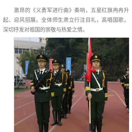
激昂的《义勇军进行曲》奏响，五星红旗冉冉升
起、迎风招展。全体师生肃立行注目礼，高唱国歌，
深切抒发对祖国的崇敬与热爱之情。