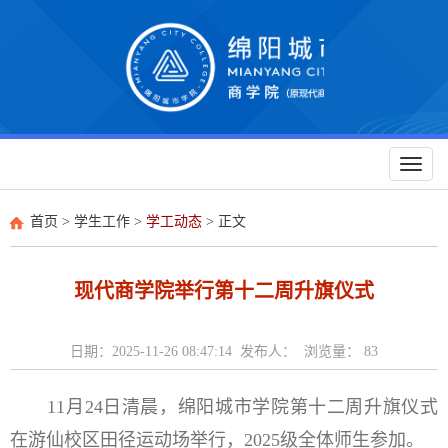
Toggl
naviga
首页
>
学生工作
>
学工动态
> 正文
现代商学院举行第十二周升旗仪式
日期：2025-11-26 08:47:14 发布人： 浏览量：
83
11月24日清晨，绵阳城市学院第十二周升旗仪式
在游仙校区田径运动场举行，2025级全体师生参加。