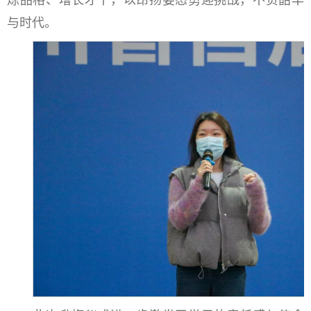
炼品格、增长才干，以昂扬姿态勇迎挑战，不负韶华
与时代。