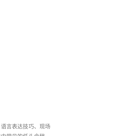
、语言表达技巧、现场