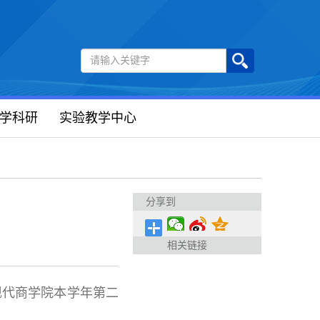
学科研
实验教学中心
分享到
相关链接
现代商学院本学年第二