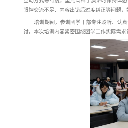
互动方式等维度，重点阐释了演讲时保持体态
眼神交流不足、内容出错后过度纠正等问题，
培训期间，参训团学干部专注聆听、认真
讨。本次培训内容紧密围绕团学工作实际需求