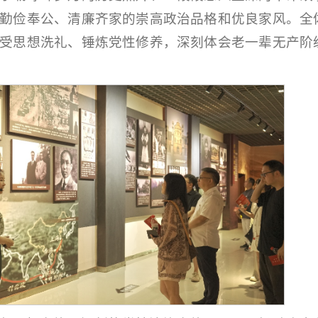
勤俭奉公、清廉齐家的崇高政治品格和优良家风。全
受思想洗礼、锤炼党性修养，深刻体会老一辈无产阶