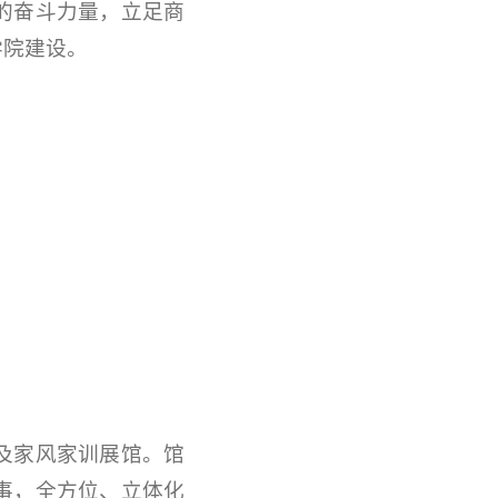
的奋斗力量，立足商
学院建设。
及家风家训展馆。馆
事，全方位、立体化