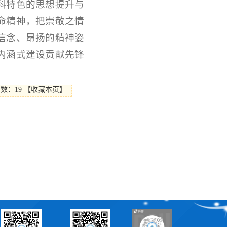
科特色的思想提升与
命精神，把崇敬之情
信念、昂扬的精神姿
内涵式建设贡献先锋
击数：
19
【
收藏本页
】