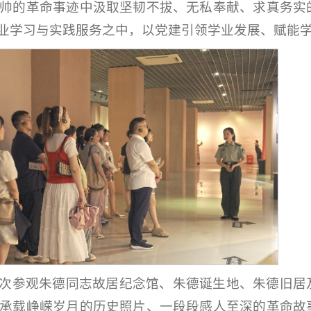
帅的革命事迹中汲取坚韧不拔、无私奉献、求真务实
业学习与实践服务之中，以党建引领学业发展、赋能
次参观朱德同志故居纪念馆、朱德诞生地、朱德旧居
承载峥嵘岁月的历史照片、一段段感人至深的革命故