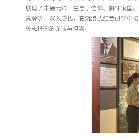
展现了朱德元帅一生忠于信仰、胸怀家国、
真聆听、深入感悟，在沉浸式红色研学中接
矢志报国的赤诚与担当。