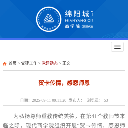
Toggl
naviga
首页
>
党建工作
>
党建动态
> 正文
贺卡传情，感恩师恩
日期：2025-09-11 09:11:20 发布人： 浏览量：
53
为弘扬尊师重教传统美德，在第41个教师节来
临之际，现代商学院组织开展“贺卡传情，感恩师