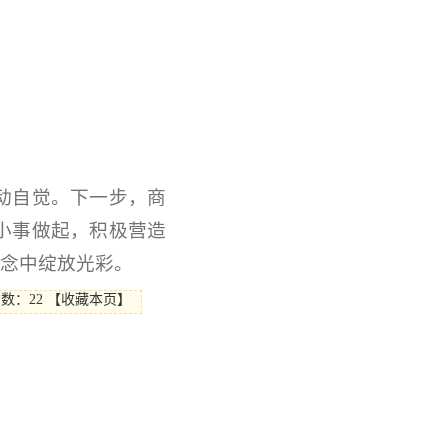
动自觉。下一步，商
小事做起，积极营造
理念中绽放光彩。
击数：
22
【
收藏本页
】