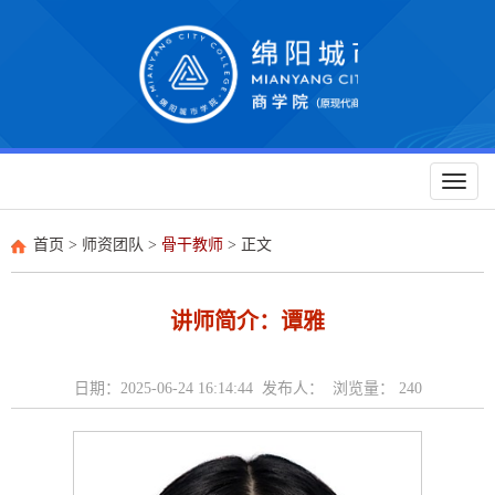
Toggl
naviga
首页
>
师资团队
>
骨干教师
> 正文
讲师简介：谭雅
日期：2025-06-24 16:14:44 发布人： 浏览量：
240