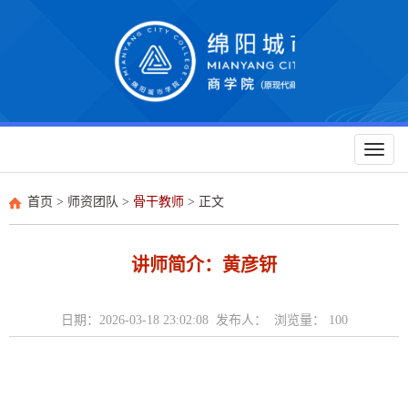
Toggl
naviga
首页
>
师资团队
>
骨干教师
> 正文
讲师简介：黄彦钘
日期：2026-03-18 23:02:08 发布人： 浏览量：
100