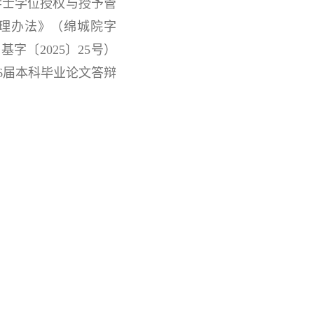
学士学位授权与授予管
管理办法》（绵城院字
字〔2025〕25号）
6届本科毕业论文答辩