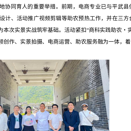
地协同育人的重要举措。前期，电商专业已与平武县
设计、活动推广视频剪辑等助农预热工作，并在三方
为本次实景实战筑牢基础。活动紧扣“商科实践助农・实
频创作、实景拍摄、电商运营、助农服务融为一体，着力