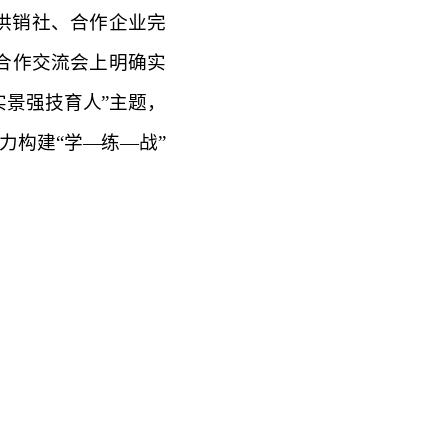
供销社、合作企业完
合作交流会上明确实
景强技育人”主题，
构建“学—练—战”