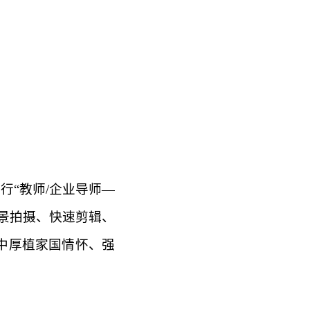
行“教师
/企业导师
—
景拍摄、快速剪辑、
中厚植家国情怀、强