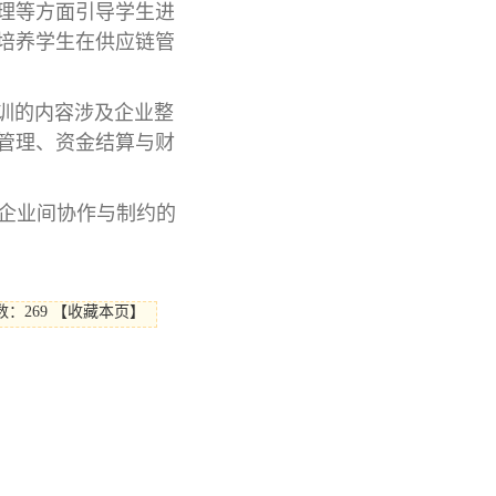
理等方面引导学生进
培养学生在供应链管
训的内容涉及企业整
管理、资金结算与财
企业间协作与制约的
数：
269
【
收藏本页
】