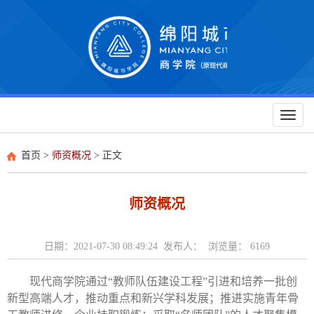
Toggl
naviga
首页
>
师资概况
> 正文
师资概况
日期：2021-07-30 08:49:24 发布人： 浏览量：
6169
现代商学院通过
“教师队伍建设工程”引进和培养一批创
新型高端人才，推动重点和新兴学科发展；推进实施青年骨