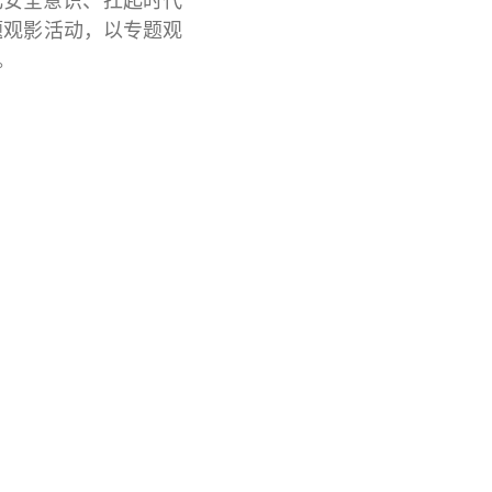
化安全意识、扛起时代
题观影活动，以专题观
。