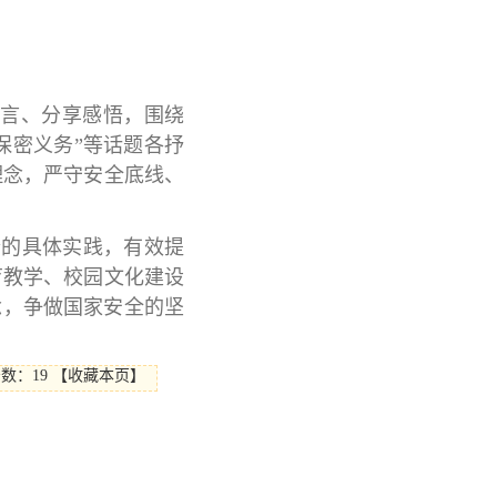
言、分享感悟，围绕
保密义务”等话题各抒
理念，严守安全底线、
合的具体实践，有效提
育教学、校园文化建设
念，争做国家安全的坚
击数：
19
【
收藏本页
】