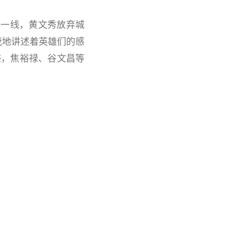
坚一线，黄文秀放弃城
茂地讲述着英雄们的感
迹，焦裕禄、谷文昌等