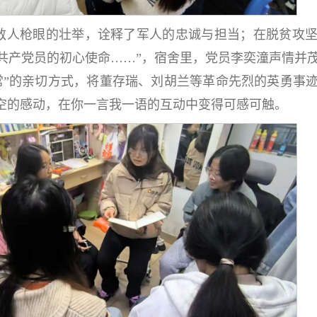
敌人枪眼的壮举，诠释了军人的忠诚与担当；在脱贫攻
共产党员的初心使命……”，宿舍里，党员李奕潼声情并
家常”的亲切方式，将董存瑞、刘胡兰等革命先烈的英勇事
时空的感动，在你一言我一语的互动中变得可感可触。