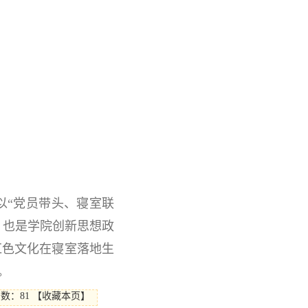
以“党员带头、寝室联
，也是学院创新思想政
红色文化在寝室落地生
。
击数：
81
【
收藏本页
】