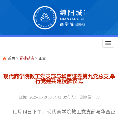
Toggl
naviga
首页
>
党建动态
> 正文
现代商学院教工党支部与华西证券第九党总支,举
行党建共建授牌仪式
日期：2025-11-19 10:54:42 发布人： 浏览量：
70
11月14日下午，现代商学院教工党支部与华西证