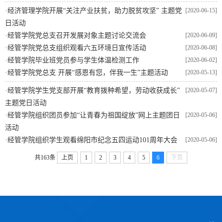
·
经济管理学院开展“关注产业扶贫，助力脱贫攻坚” 主题党
[2020-06-15]
日活动
·
经管学院党总支召开发展对象主题讨论交流会
[2020-06-09]
·
经管学院党总支组织观看六五环境日宣传活动
[2020-06-08]
·
经管学院毕业班党员参与学生体温检测工作
[2020-06-02]
·
经管学院党总支 开展“感恩有您，伴我一生”主题活动
[2020-05-13]
·
经管学院学生党支部开展“教育拨种希望，劳动收获成长”
[2020-05-07]
主题党日活动
·
经管学院组织团员参加“让青春为祖国绽放”网上主题团日
[2020-05-06]
活动
·
经管学院组织学生观看绵阳市纪念五四运动101周年大会
[2020-05-06]
共163条
上页
1
2
3
4
5
6
下页