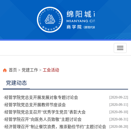
Toggl
naviga
首页
>
党建工作
>
工会活动
党建动态
·
经管学院党总支开展发展对象专题讨论会
[2020-09-22]
·
经管学院党总支开展教师节座谈会
[2020-09-11]
·
经管学院党总支召开“优秀学生党员”表彰大会
[2020-09-10]
·
经管学院召开“向医务人员致敬”主题讨论会
[2020-08-31]
·
经济管理召开“制止餐饮浪费，推崇勤俭节约”主题讨论会
[2020-08-20]