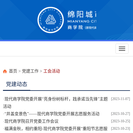
Toggl
naviga
首页
>
党建工作
>
工会活动
党建动态
·
现代商学院党委开展“亮身份树标杆，践承诺当先锋”主题
[2023-11-07]
活动
·
“井盖变景色”——现代商学院党委开展志愿服务活动
[2023-10-27]
·
现代商学院召开党委工作会议
[2023-10-25]
·
福满金秋，相约重阳-现代商学院党委开展“重阳节志愿服
[2023-10-23]