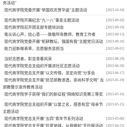
务活动”
·
现代商学院党委开展“举国欢庆贺华诞”主题活动
[2023-10-10]
·
现代商学院开展纪念“九一八”事变主题活动
[2023-09-20]
·
现代商学院召开团支部专题培训会
[2023-09-19]
·
笔尖诉心声，绘心意——致敬所有教师、教育工作者
[2023-09-13]
·
现代商学院党委开展“躬耕教坛，强国有我”主题党日活动
[2023-09-10]
·
助力迎新做表率，志愿服务显担当
[2023-09-01]
·
当好志愿者，彰显青春风采
[2023-08-29]
·
现代商学院党总支组织开展进社区志愿活动
[2023-06-20]
·
现代商学院党总支开展“以文传情，坚定向党”分享会
[2023-06-17]
·
现代商学院党总支开展“防范邪教渗透，崇尚科学文明” 反
[2023-05-19]
邪教警示宣传教育活动
·
现代商学院学子获得“我们的新征程”网络知识竞赛三等奖
[2023-05-16]
·
现代商学院党总支组织开展“以爱之名，感恩有您”母亲节
[2023-05-15]
主题活动
·
现代商学院党总支开展“五四”青年节系列活动
[2023-05-06]
·
现代商学院党总支开展“珍爱地球，从我做起”手抄报活动
[2023-04-25]