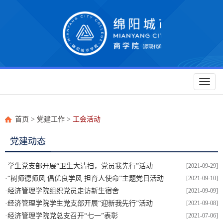
Toggl
naviga
首页
>
党建工作
>
工会活动
党建动态
·
学生党支部开展“卫生大清扫，党员我先行”活动
[2021-09-29]
·
“树师德师风 倡优良学风 担育人使命”主题党日活动
[2021-09-10]
·
经济管理学院组织党员走访新生宿舍
[2021-09-09]
·
经济管理学院学生党支部开展“迎新我先行”活动
[2021-09-08]
·
经济管理学院党总支召开“七一”表彰
[2021-07-06]