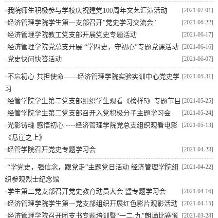
·
我院师生积极参与学校庆祝建党100周年文艺汇演活动
[2021-07-01]
·
经济管理学院学生第一支部召开"党史学习交流会"
[2021-06-22]
·
经济管理学院教工党支部开展党史专题活动
[2021-06-17]
·
经济管理学院党总支开展 “学四史，守初心”专题党课活动
[2021-06-16]
·
党史快问快答活动
[2021-06-07]
·
不忘初心 共担使命——经济管理学院实验实训中心党史学
[2021-05-31]
习
·
经管学院学生第二党支部组织学生观看《榜样5》专题节目
[2021-05-25]
·
经管学院学生第二党支部召开入党积极分子主题学习会
[2021-05-24]
·
光影铸魂 感悟初心 ----经济管理学院党总支组织观看电影
[2021-05-13]
《悬崖之上》
·
经管学院召开党史专题学习会
[2021-04-23]
·
“学党史，强信念，跟党走”主题党日活动 经济管理学院组
[2021-04-22]
织参观烈士纪念馆
·
学生第二党支部召开党史教育动员大会 暨专题学习会
[2021-04-16]
·
经济管理学院学生第一党支部组织开展红色影片观影活动
[2021-04-15]
·
经济管理学院召开团支书专题培训暨“一二.九”朗诵比赛颁
[2021-03-28]